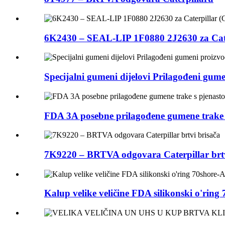
6K2430 – SEAL-LIP 1F0880 2J2630 za Cate
Specijalni gumeni dijelovi Prilagođeni gum
FDA 3A posebne prilagođene gumene trake 
7K9220 – BRTVA odgovara Caterpillar brtv
Kalup velike veličine FDA silikonski o'ri