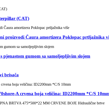
rpillar (CAT)
eni proizvodi Čaura amortizera Poklopac prtljažnika v
s pjenastom gumom sa samoljepljivim slojem
i brisača
ng 70shore-A crvena boja veličina: ID2200mm *C/S 10m