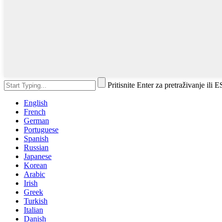
Pritisnite Enter za pretraživanje ili 
English
French
German
Portuguese
Spanish
Russian
Japanese
Korean
Arabic
Irish
Greek
Turkish
Italian
Danish