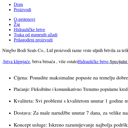
Dom
Proizvodi
O-prstenovi
Žig
Hidrauličke brtve
Traka od gumenih užadi
Prilagođeni proizvodi
Ningbo Bodi Seals Co., Ltd proizvodi razne vrste uljnih brtvila za tešk
,
brtva klipnjače
, brtva brisača , više ostalo
Hidrauličke brtve
,
Specijalni
Cijena: Ponudite maksimalne popuste na temelju dobre 
Plaćanje: Fleksibilno i komunikativno Trenutno popularne kred
Kvaliteta: Svi problemi s kvalitetom unutar 1 godine mo
Dostava: Za male narudžbe unutar 7 dana, za velike na
Koncept usluge: Iskreno razumijevanje najbolja podrška