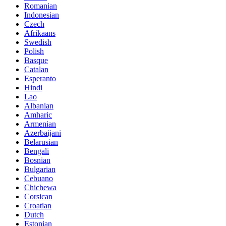
Romanian
Indonesian
Czech
Afrikaans
Swedish
Polish
Basque
Catalan
Esperanto
Hindi
Lao
Albanian
Amharic
Armenian
Azerbaijani
Belarusian
Bengali
Bosnian
Bulgarian
Cebuano
Chichewa
Corsican
Croatian
Dutch
Estonian