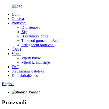
Dom
O nama
Proizvodi
O-prstenovi
Žig
Hidrauličke brtve
Traka od gumenih užadi
Prilagođeni proizvodi
ČAST
Vijesti
Vijesti tvrtke
Vijesti iz industrije
FAQ
preuzimanje datoteka
Kontaktirajte nas
English
Proizvodi