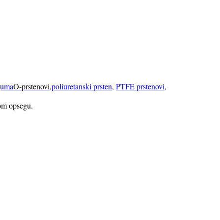
guma
O-prstenovi
,
poliuretanski prsten
,
PTFE prstenovi
,
nom opsegu.