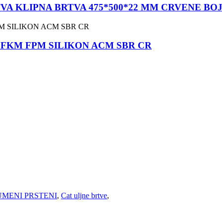
A KLIPNA BRTVA 475*500*22 MM CRVENE BOJE H
ITON FKM FPM SILIKON ACM SBR CR
MENI PRSTENI
,
Cat uljne brtve
,