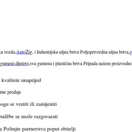
a vozila,
Auto
Žig
, i Industrijska uljna brtva Poljoprivredna uljna brtva,
 gumeni dijelovi
,sva gumena i plastična brtva Pripada našem proizvod
kvalitete unaprijed
itne prodaje
gu se vratiti ili zamijeniti
rudžbe se može razgovarati
 Poštujte partnerstva poput obitelji