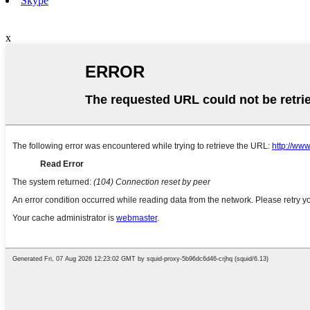
Skype
x