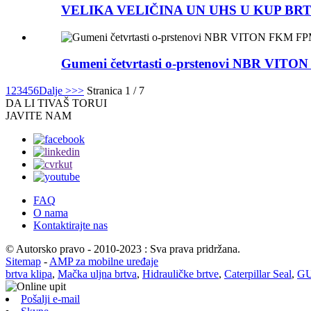
VELIKA VELIČINA UN UHS U KUP BRTV
Gumeni četvrtasti o-prstenovi NBR V
1
2
3
4
5
6
Dalje >
>>
Stranica 1 / 7
DA LI TI
VAŠ TORUI
JAVITE NAM
FAQ
O nama
Kontaktirajte nas
© Autorsko pravo - 2010-2023 : Sva prava pridržana.
Sitemap
-
AMP za mobilne uređaje
brtva klipa
,
Mačka uljna brtva
,
Hidrauličke brtve
,
Caterpillar Seal
,
GU
Pošalji e-mail